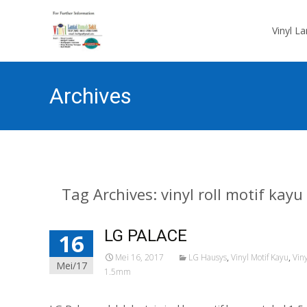
Skip
to
Vinyl L
content
Archives
Tag Archives: vinyl roll motif kayu
LG PALACE
16
Mei 16, 2017
LG Hausys
,
Vinyl Motif Kayu
,
Viny
Mei/17
1.5mm