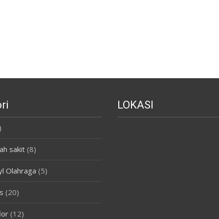
ri
LOKASI
)
ah sakit
(8)
yl Olahraga
(5)
s
(20)
lor
(12)