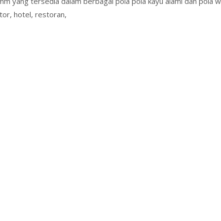
5mm yang tersedia dalam berbagai pola pola kayu alami dan pola w
or, hotel, restoran,