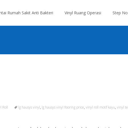
antai Rumah Sakit Anti Bakteri
Vinyl Ruang Operasi
Step No
l Roll
lg hausys vinyl
,
lg hausys vinyl flooring price
,
vinyl roll motif kayu
,
vinyl t