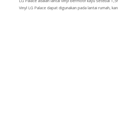
LG Palace adalah lantai vinyl bermotif kayu setebal 1,
Vinyl LG Palace dapat digunakan pada lantai rumah, kant
Read More…