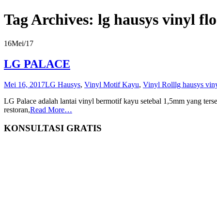
Tag Archives: lg hausys vinyl fl
16
Mei/17
LG PALACE
Mei 16, 2017
LG Hausys
,
Vinyl Motif Kayu
,
Vinyl Roll
lg hausys vin
LG Palace adalah lantai vinyl bermotif kayu setebal 1,5mm yang ters
restoran,
Read More…
KONSULTASI GRATIS