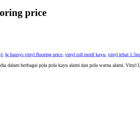
ooring price
yl
,
lg hausys vinyl flooring price
,
vinyl roll motif kayu
,
vinyl tebal 1.5
edia dalam berbagai pola pola kayu alami dan pola warna alami. Vinyl L