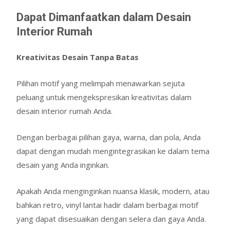
Dapat Dimanfaatkan dalam Desain
Interior Rumah
Kreativitas Desain Tanpa Batas
Pilihan motif yang melimpah menawarkan sejuta
peluang untuk mengekspresikan kreativitas dalam
desain interior rumah Anda.
Dengan berbagai pilihan gaya, warna, dan pola, Anda
dapat dengan mudah mengintegrasikan ke dalam tema
desain yang Anda inginkan.
Apakah Anda menginginkan nuansa klasik, modern, atau
bahkan retro, vinyl lantai hadir dalam berbagai motif
yang dapat disesuaikan dengan selera dan gaya Anda.