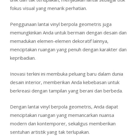
fokus visual yang menarik perhatian.
Penggunaan lantai vinyl berpola geometris juga
memungkinkan Anda untuk bermain dengan desain dan
memadukan elemen-elemen dekoratif lainnya,
menciptakan ruangan yang penuh dengan karakter dan
kepribadian.
Inovasi terkini ini membuka peluang baru dalam dunia
desain interior, memberikan Anda kebebasan untuk
berkreasi dengan tampilan yang berani dan berbeda.
Dengan lantai vinyl berpola geometris, Anda dapat
menciptakan ruangan yang memancarkan nuansa
modern dan kontemporer, sekaligus memberikan
sentuhan artistik yang tak terlupakan.