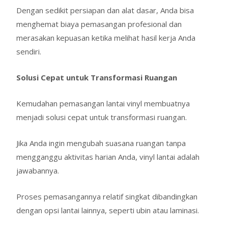
Dengan sedikit persiapan dan alat dasar, Anda bisa
menghemat biaya pemasangan profesional dan
merasakan kepuasan ketika melihat hasil kerja Anda
sendiri.
Solusi Cepat untuk Transformasi Ruangan
Kemudahan pemasangan lantai vinyl membuatnya
menjadi solusi cepat untuk transformasi ruangan.
Jika Anda ingin mengubah suasana ruangan tanpa
mengganggu aktivitas harian Anda, vinyl lantai adalah
jawabannya.
Proses pemasangannya relatif singkat dibandingkan
dengan opsi lantai lainnya, seperti ubin atau laminasi.