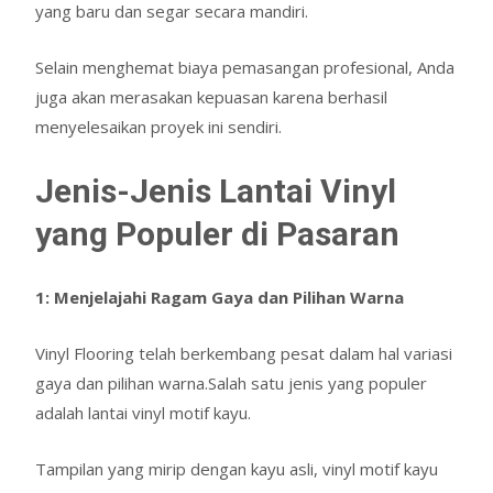
yang baru dan segar secara mandiri.
Selain menghemat biaya pemasangan profesional, Anda
juga akan merasakan kepuasan karena berhasil
menyelesaikan proyek ini sendiri.
Jenis-Jenis Lantai Vinyl
yang Populer di Pasaran
1: Menjelajahi Ragam Gaya dan Pilihan Warna
Vinyl Flooring telah berkembang pesat dalam hal variasi
gaya dan pilihan warna.Salah satu jenis yang populer
adalah lantai vinyl motif kayu.
Tampilan yang mirip dengan kayu asli, vinyl motif kayu