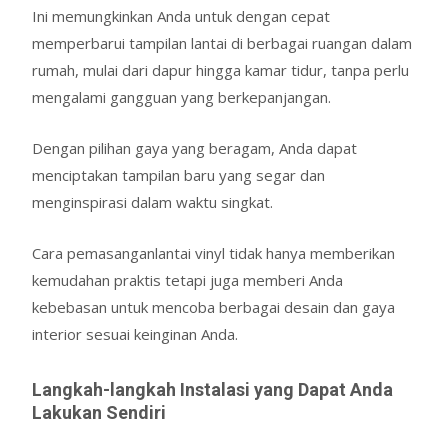
Ini memungkinkan Anda untuk dengan cepat
memperbarui tampilan lantai di berbagai ruangan dalam
rumah, mulai dari dapur hingga kamar tidur, tanpa perlu
mengalami gangguan yang berkepanjangan.
Dengan pilihan gaya yang beragam, Anda dapat
menciptakan tampilan baru yang segar dan
menginspirasi dalam waktu singkat.
Cara pemasanganlantai vinyl tidak hanya memberikan
kemudahan praktis tetapi juga memberi Anda
kebebasan untuk mencoba berbagai desain dan gaya
interior sesuai keinginan Anda.
Langkah-langkah Instalasi yang Dapat Anda
Lakukan Sendiri