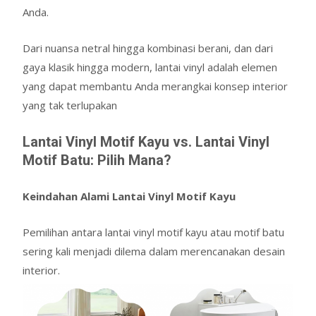
Anda.
Dari nuansa netral hingga kombinasi berani, dan dari
gaya klasik hingga modern, lantai vinyl adalah elemen
yang dapat membantu Anda merangkai konsep interior
yang tak terlupakan
Lantai Vinyl Motif Kayu vs. Lantai Vinyl
Motif Batu: Pilih Mana?
Keindahan Alami Lantai Vinyl Motif Kayu
Pemilihan antara lantai vinyl motif kayu atau motif batu
sering kali menjadi dilema dalam merencanakan desain
interior.