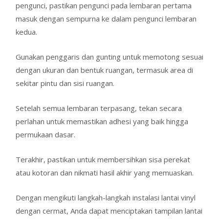
pengunci, pastikan pengunci pada lembaran pertama
masuk dengan sempurna ke dalam pengunci lembaran
kedua.
Gunakan penggaris dan gunting untuk memotong sesuai
dengan ukuran dan bentuk ruangan, termasuk area di
sekitar pintu dan sisi ruangan.
Setelah semua lembaran terpasang, tekan secara
perlahan untuk memastikan adhesi yang baik hingga
permukaan dasar.
Terakhir, pastikan untuk membersihkan sisa perekat
atau kotoran dan nikmati hasil akhir yang memuaskan.
Dengan mengikuti langkah-langkah instalasi lantai vinyl
dengan cermat, Anda dapat menciptakan tampilan lantai