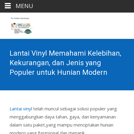
MENU
Lantai Vinyl Memahami Kelebihan,
Kekurangan, dan Jenis yang
Populer untuk Hunian Modern
Lantai vinyl
telah muncul sebagai solusi populer yang
menggabungkan daya tahan, gaya, dan kenyamanan
dalam satu paket,yang mampu menciptakan hunian
modern yang fungsional dan menarik.