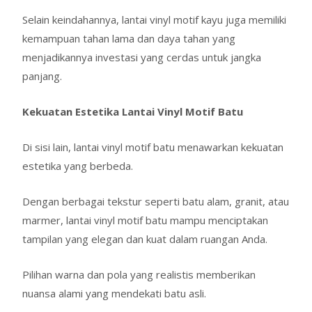
Selain keindahannya, lantai vinyl motif kayu juga memiliki
kemampuan tahan lama dan daya tahan yang
menjadikannya investasi yang cerdas untuk jangka
panjang.
Kekuatan Estetika Lantai Vinyl Motif Batu
Di sisi lain, lantai vinyl motif batu menawarkan kekuatan
estetika yang berbeda.
Dengan berbagai tekstur seperti batu alam, granit, atau
marmer, lantai vinyl motif batu mampu menciptakan
tampilan yang elegan dan kuat dalam ruangan Anda.
Pilihan warna dan pola yang realistis memberikan
nuansa alami yang mendekati batu asli.