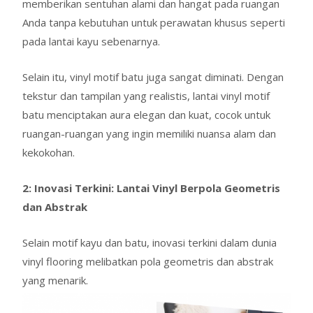
memberikan sentuhan alami dan hangat pada ruangan
Anda tanpa kebutuhan untuk perawatan khusus seperti
pada lantai kayu sebenarnya.
Selain itu, vinyl motif batu juga sangat diminati. Dengan
tekstur dan tampilan yang realistis, lantai vinyl motif
batu menciptakan aura elegan dan kuat, cocok untuk
ruangan-ruangan yang ingin memiliki nuansa alam dan
kekokohan.
2: Inovasi Terkini: Lantai Vinyl Berpola Geometris
dan Abstrak
Selain motif kayu dan batu, inovasi terkini dalam dunia
vinyl flooring melibatkan pola geometris dan abstrak
yang menarik.