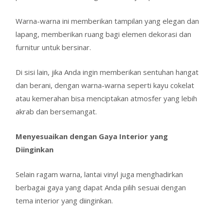
Warna-warna ini memberikan tampilan yang elegan dan
lapang, memberikan ruang bagi elemen dekorasi dan
furnitur untuk bersinar.
Di sisi lain, jika Anda ingin memberikan sentuhan hangat
dan berani, dengan warna-warna seperti kayu cokelat
atau kemerahan bisa menciptakan atmosfer yang lebih
akrab dan bersemangat.
Menyesuaikan dengan Gaya Interior yang
Diinginkan
Selain ragam warna, lantai vinyl juga menghadirkan
berbagai gaya yang dapat Anda pilih sesuai dengan
tema interior yang diinginkan.