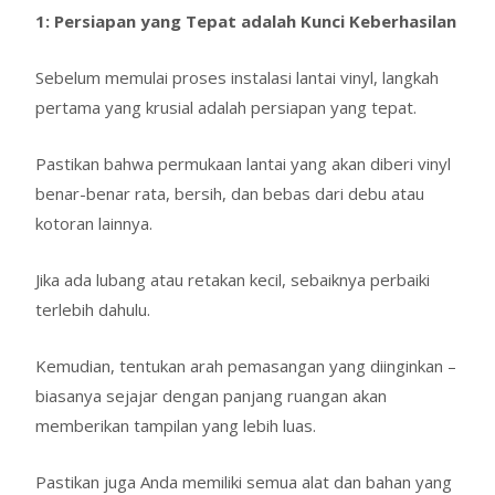
1: Persiapan yang Tepat adalah Kunci Keberhasilan
Sebelum memulai proses instalasi lantai vinyl, langkah
pertama yang krusial adalah persiapan yang tepat.
Pastikan bahwa permukaan lantai yang akan diberi vinyl
benar-benar rata, bersih, dan bebas dari debu atau
kotoran lainnya.
Jika ada lubang atau retakan kecil, sebaiknya perbaiki
terlebih dahulu.
Kemudian, tentukan arah pemasangan yang diinginkan –
biasanya sejajar dengan panjang ruangan akan
memberikan tampilan yang lebih luas.
Pastikan juga Anda memiliki semua alat dan bahan yang