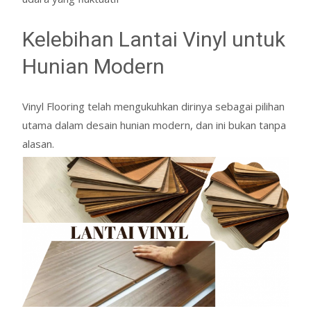
Kelebihan Lantai Vinyl untuk
Hunian Modern
Vinyl Flooring telah mengukuhkan dirinya sebagai pilihan
utama dalam desain hunian modern, dan ini bukan tanpa
alasan.