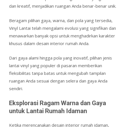
dan kreatif, menjadikan ruangan Anda benar-benar unik.
Beragam pilihan gaya, warna, dan pola yang tersedia,
Vinyl Lantai telah mengalami evolusi yang signifikan dan
menawarkan banyak opsi untuk menghadirkan karakter
khusus dalam desain interior rumah Anda.
Dari gaya alami hingga pola yang inovatif, pilihan jenis
lantai vinyl yang populer di pasaran memberikan
fleksibilitas tanpa batas untuk mengubah tampilan
ruangan Anda sesuai dengan selera dan gaya Anda
sendiri.
Eksplorasi Ragam Warna dan Gaya
untuk Lantai Rumah Idaman
Ketika merencanakan desain interior rumah idaman,