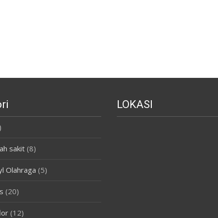
ri
LOKASI
)
ah sakit
(8)
yl Olahraga
(5)
s
(20)
lor
(12)