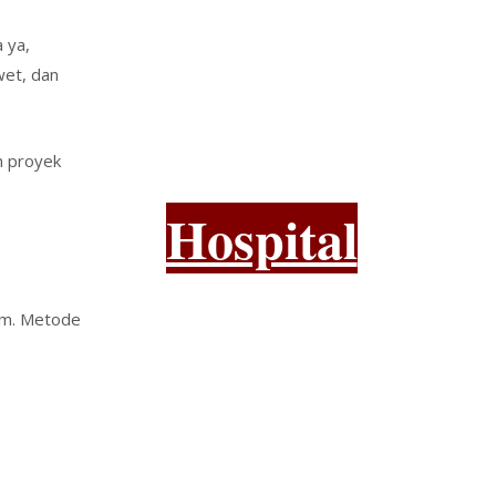
 ya,
wet, dan
m proyek
Hospital
 cm. Metode