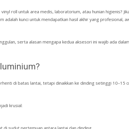
l roll untuk area medis, laboratorium, atau hunian higienis? Jika
adalah kunci untuk mendapatkan hasil akhir yang profesional, a
eunggulan, serta alasan mengapa kedua aksesori ini wajib ada dala
Aluminium?
erhenti di batas lantai, tetapi dinaikkan ke dinding setinggi 10–15
adi krusial:
t di sudut pertemuan antara lantai dan dinding.