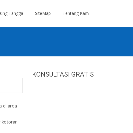
Search
sing Tangga
SiteMap
Tentang Kami
for:
KONSULTASI GRATIS
a di area
r kotoran