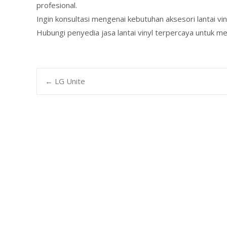
profesional.
Ingin konsultasi mengenai kebutuhan aksesori lantai vi
Hubungi penyedia jasa lantai vinyl terpercaya untuk m
Post
←
LG Unite
navigation