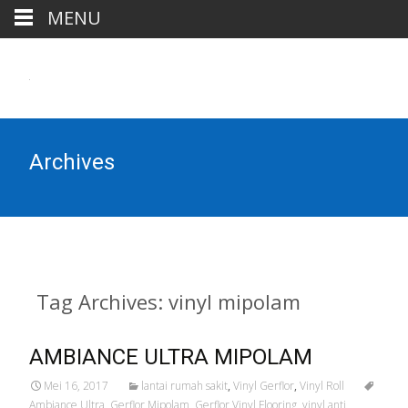
MENU
Archives
Tag Archives: vinyl mipolam
AMBIANCE ULTRA MIPOLAM
Mei 16, 2017
lantai rumah sakit
,
Vinyl Gerflor
,
Vinyl Roll
Ambiance Ultra
,
Gerflor Mipolam
,
Gerflor Vinyl Flooring
,
vinyl anti