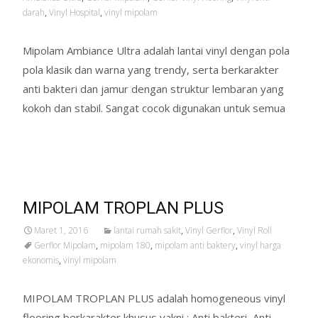
darah
,
Vinyl Hospital
,
vinyl mipolam
Mipolam Ambiance Ultra adalah lantai vinyl dengan pola
pola klasik dan warna yang trendy, serta berkarakter
anti bakteri dan jamur dengan struktur lembaran yang
kokoh dan stabil. Sangat cocok digunakan untuk semua
Read More…
MIPOLAM TROPLAN PLUS
Maret 1, 2016
lantai rumah sakit
,
Vinyl Gerflor
,
Vinyl Roll
Gerflor Mipolam
,
mipolam 180
,
mipolam anti baktery
,
vinyl harga
ekonomis
,
vinyl mipolam
MIPOLAM TROPLAN PLUS adalah homogeneous vinyl
flooring berkarakter khusus yakni : Anti bakteri, Anti