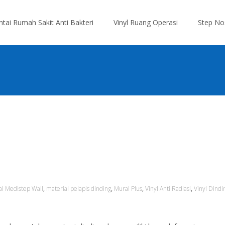
antai Rumah Sakit Anti Bakteri
Vinyl Ruang Operasi
Step No
al Medistep Wall
,
material pelapis dinding
,
Mural Plus
,
Vinyl Anti Radiasi
,
Vinyl Dindi