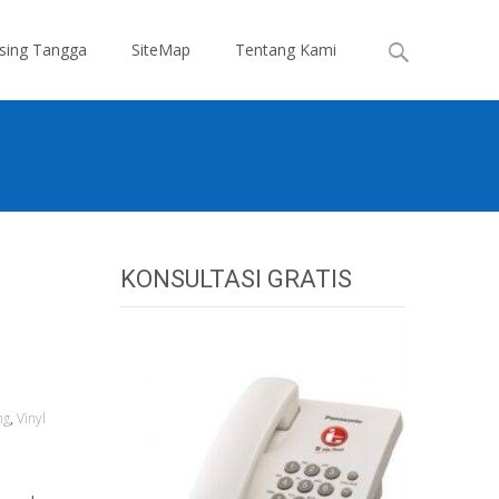
Search
sing Tangga
SiteMap
Tentang Kami
for:
KONSULTASI GRATIS
ng
,
Vinyl