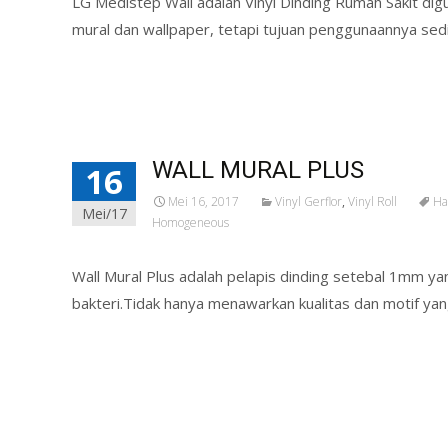
LG Medistep Wall adalah Vinyl Dinding Rumah Sakit di
mural dan wallpaper, tetapi tujuan penggunaannya sed
Read More…
WALL MURAL PLUS
16
Mei 16, 2017
Vinyl Gerflor
,
Vinyl Roll
Ha
Mei/17
Homogeneous
Wall Mural Plus adalah pelapis dinding setebal 1mm y
bakteri.Tidak hanya menawarkan kualitas dan motif yan
Read More…