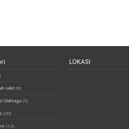
ri
LOKASI
)
ah sakit
(8)
yl Olahraga
(5)
s
(20)
lor
(12)