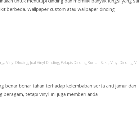
gunakan untuk menutupi dinding dan memiliki banyak fungsi yang 
ikit berbeda. Wallpaper custom atau wallpaper dinding
rga Vinyl DInding
,
Jual Vinyl Dinding
,
Pelapis Dinding Rumah Sakit
,
Vinyl Dinding
,
Vi
ang benar benar tahan terhadap kelembaban serta anti jamur dan
g beragam, tetapi vinyl ini juga memberi anda