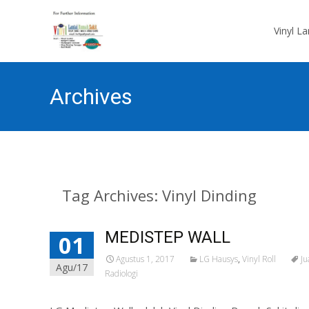
Skip
to
Vinyl L
content
Archives
Tag Archives: Vinyl Dinding
MEDISTEP WALL
01
Agustus 1, 2017
LG Hausys
,
Vinyl Roll
Ju
Agu/17
Radiologi