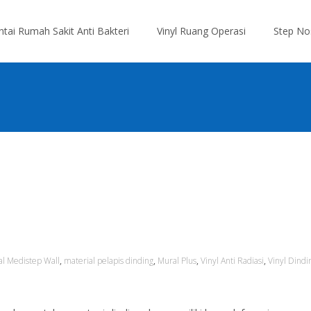
antai Rumah Sakit Anti Bakteri
Vinyl Ruang Operasi
Step No
al Medistep Wall
,
material pelapis dinding
,
Mural Plus
,
Vinyl Anti Radiasi
,
Vinyl Dindi