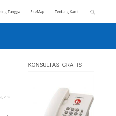
Search
sing Tangga
SiteMap
Tentang Kami
for:
KONSULTASI GRATIS
ng
,
Vinyl