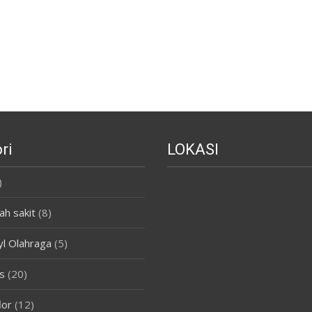
ri
LOKASI
)
ah sakit
(8)
yl Olahraga
(5)
s
(20)
lor
(12)