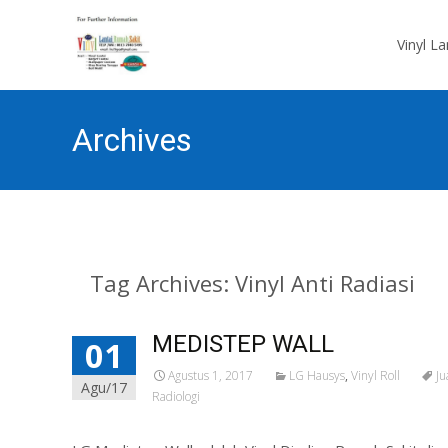
Skip
to
Vinyl L
content
Archives
Tag Archives: Vinyl Anti Radiasi
MEDISTEP WALL
01
Agustus 1, 2017
LG Hausys
,
Vinyl Roll
Ju
Agu/17
Radiologi