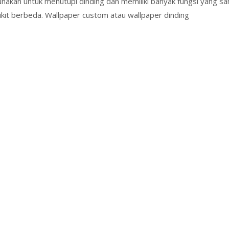
gunakan untuk menutupi dinding dan memiliki banyak fungsi yang 
ikit berbeda. Wallpaper custom atau wallpaper dinding