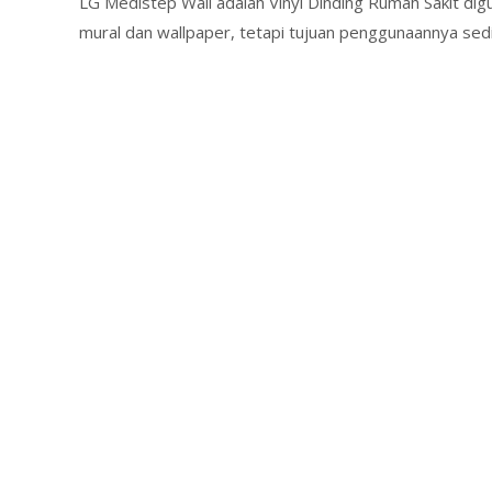
LG Medistep Wall adalah Vinyl Dinding Rumah Sakit di
mural dan wallpaper, tetapi tujuan penggunaannya sed
Read More…