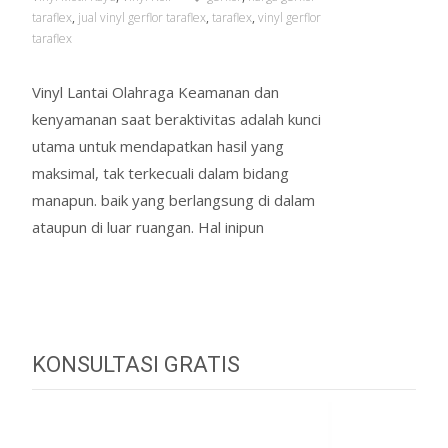
taraflex
,
jual vinyl gerflor taraflex
,
taraflex
,
vinyl gerflor
taraflex
Vinyl Lantai Olahraga Keamanan dan
kenyamanan saat beraktivitas adalah kunci
utama untuk mendapatkan hasil yang
maksimal, tak terkecuali dalam bidang
manapun. baik yang berlangsung di dalam
ataupun di luar ruangan. Hal inipun
Read More…
KONSULTASI GRATIS