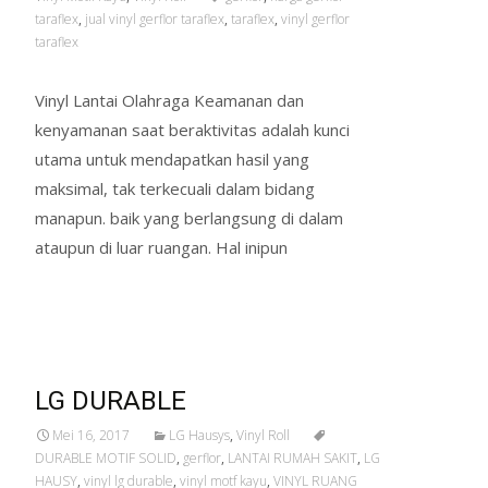
taraflex
,
jual vinyl gerflor taraflex
,
taraflex
,
vinyl gerflor
taraflex
Vinyl Lantai Olahraga Keamanan dan
kenyamanan saat beraktivitas adalah kunci
utama untuk mendapatkan hasil yang
maksimal, tak terkecuali dalam bidang
manapun. baik yang berlangsung di dalam
ataupun di luar ruangan. Hal inipun
Read More…
LG DURABLE
Mei 16, 2017
LG Hausys
,
Vinyl Roll
DURABLE MOTIF SOLID
,
gerflor
,
LANTAI RUMAH SAKIT
,
LG
HAUSY
,
vinyl lg durable
,
vinyl motf kayu
,
VINYL RUANG