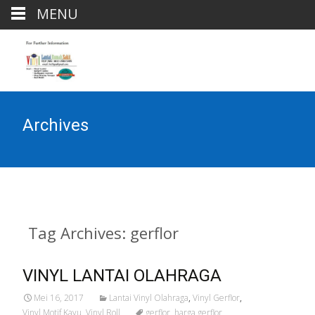
MENU
Archives
Tag Archives: gerflor
VINYL LANTAI OLAHRAGA
Mei 16, 2017
Lantai Vinyl Olahraga
,
Vinyl Gerflor
,
Vinyl Motif Kayu
,
Vinyl Roll
gerflor
,
harga gerflor