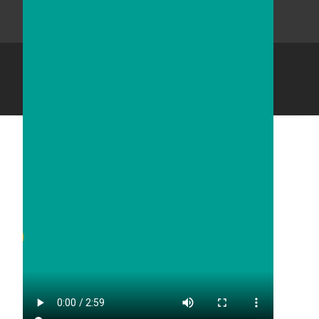
Copyright © Vinyl Lantai Rumah sakit
Powered by WordPress
, Theme
i-max
by TemplatesNext.