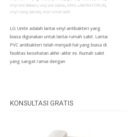
Vinyl Anti Bakteri
,
vinyl anti iodine
,
VINYL LABORATORIUM
,
vinyl ruang operasi
,
vinyl rumah sakit
LG Unite adalah lantai vinyl antibakteri yang
biasa digunakan untuk lantai rumah sakit. Lantai
PVC antibakteri telah menjadi hal yang biasa di
fasilitas kesehatan akhir-akhir ini. Rumah sakit
yang sangat ramai dengan
Read More…
KONSULTASI GRATIS