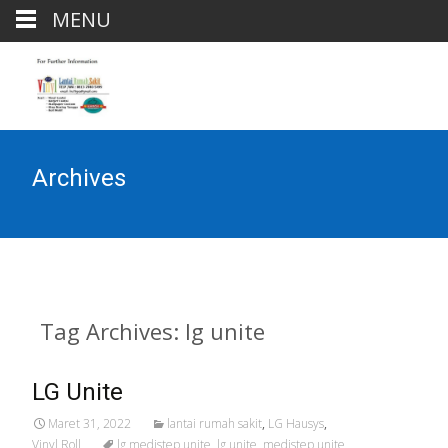
MENU
Archives
Tag Archives: lg unite
LG Unite
Maret 31, 2022
lantai rumah sakit
,
LG Hausys
,
Vinyl Roll
lg medistep unite
,
lg unite
,
medistep unite
,