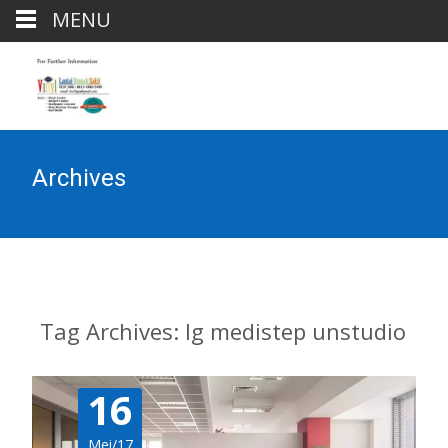
MENU
Archives
Tag Archives: lg medistep unstudio
16
Mei/17