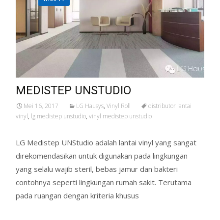
MEDISTEP UNSTUDIO
Mei 16, 2017
LG Hausys
,
Vinyl Roll
distributor lantai
vinyl
,
lg medistep unstudio
,
vinyl medistep unstudio
LG Medistep UNStudio adalah lantai vinyl yang sangat
direkomendasikan untuk digunakan pada lingkungan
yang selalu wajib steril, bebas jamur dan bakteri
contohnya seperti lingkungan rumah sakit. Terutama
pada ruangan dengan kriteria khusus
Read More…