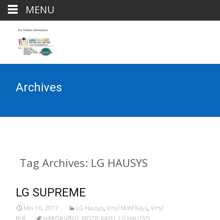
MENU
Archives
Tag Archives: LG HAUSYS
LG SUPREME
Mei 16, 2017
LG Hausys
,
Vinyl Motif Kayu
,
Vinyl
Roll
HARGA VINYL MOTIF KAYU
,
LG HAUSYS
,