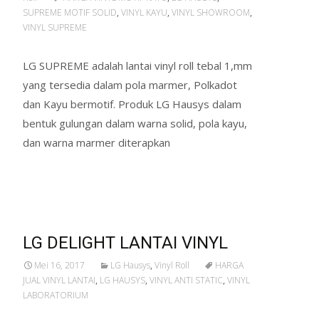
SUPREME MOTIF SOLID
,
VINYL KAYU
,
VINYL SHOWROOM
,
VINYL SUPREME
LG SUPREME adalah lantai vinyl roll tebal 1,mm
yang tersedia dalam pola marmer, Polkadot
dan Kayu bermotif. Produk LG Hausys dalam
bentuk gulungan dalam warna solid, pola kayu,
dan warna marmer diterapkan
Read More…
LG DELIGHT LANTAI VINYL
Mei 16, 2017
LG Hausys
,
Vinyl Roll
HARGA
JUAL VINYL LANTAI
,
LG HAUSYS
,
VINYL ANTI STATIC
,
VINYL
LABORATORIUM