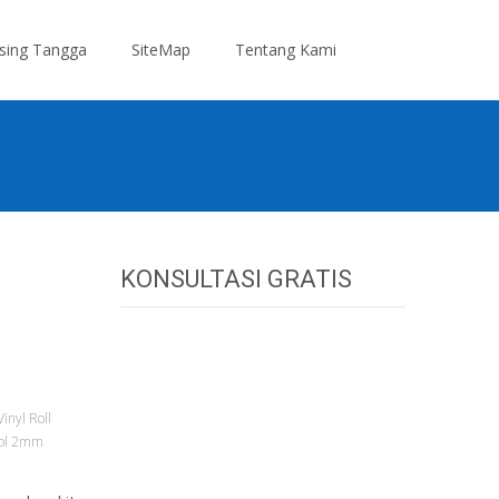
Search
sing Tangga
SiteMap
Tentang Kami
for:
KONSULTASI GRATIS
Vinyl Roll
rol 2mm