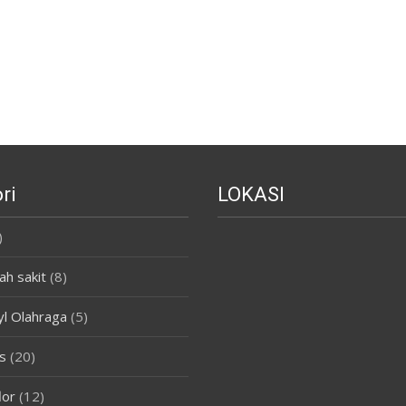
ri
LOKASI
)
ah sakit
(8)
yl Olahraga
(5)
s
(20)
lor
(12)