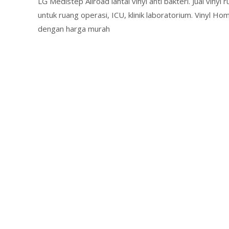
LG Medistep Allroad lantai vinyl anti bakteri. Jual vinyl 
untuk ruang operasi, ICU, klinik laboratorium. Vinyl 
dengan harga murah