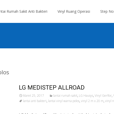
antai Rumah Sakit Anti Bakteri
Vinyl Ruang Operasi
Step No
olos
LG MEDISTEP ALLROAD
Maret 25, 2017
lantai rumah sakit
,
LG Hausys
,
Vinyl Gerflor
,
lantai anti bakteri
,
lantai vinyl warna polos
,
vinyl 2 m x 20 m
,
vinyl 