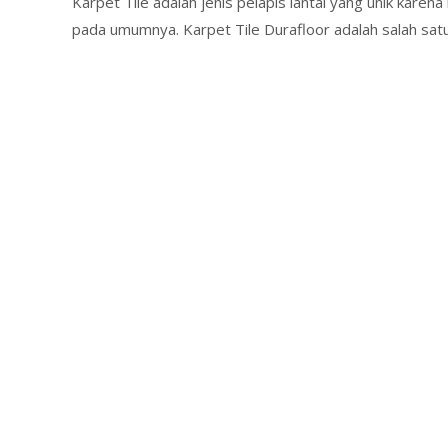
Karpet Tile adalah jenis pelapis lantai yang unik kare
pada umumnya. Karpet Tile Durafloor adalah salah satu 
Read More…