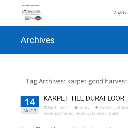
Skip
to
Vinyl L
content
Archives
Tag Archives: karpet good harvest
KARPET TILE DURAFLOOR
14
Mei 14, 2017
Karpet
durafloor
,
jual dura
Mei/17
karpet good harvest
,
karpet pp
,
karpet sun island