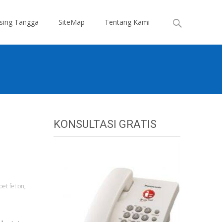
Search
sing Tangga
SiteMap
Tentang Kami
for:
KONSULTASI GRATIS
pet fetion
,