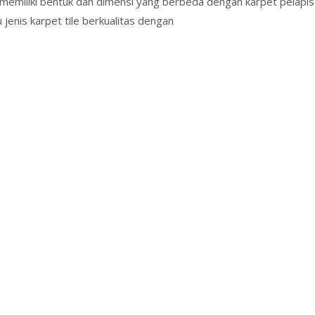
na memiliki bentuk dan dimensi yang berbeda dengan karpet pelapis 
jenis karpet tile berkualitas dengan