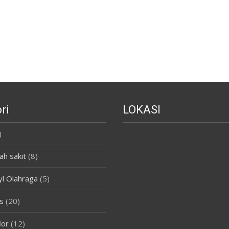
ri
LOKASI
)
ah sakit
(8)
yl Olahraga
(5)
s
(20)
lor
(12)