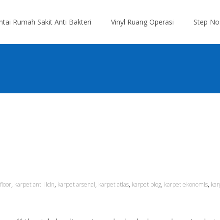
antai Rumah Sakit Anti Bakteri
Vinyl Ruang Operasi
Step No
floor
,
karpet anti licin
,
karpet arsenal
,
karpet atlas
,
karpet blog
,
karpet ekonomis
,
kar