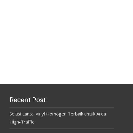
Recent Post
Solusi Lantai Vinyl Homogen Terbaik untuk Area
High-Traffic