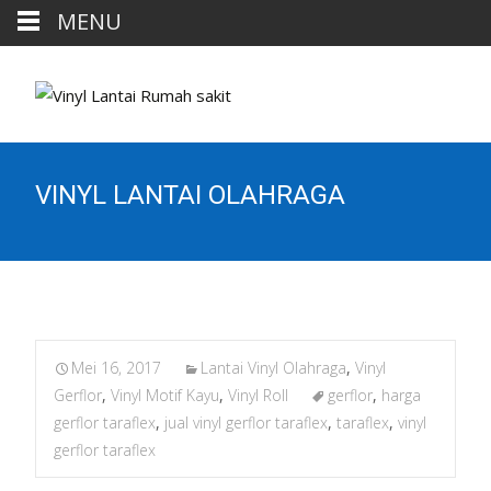
MENU
VINYL LANTAI OLAHRAGA
Mei 16, 2017
Lantai Vinyl Olahraga
,
Vinyl
Gerflor
,
Vinyl Motif Kayu
,
Vinyl Roll
gerflor
,
harga
gerflor taraflex
,
jual vinyl gerflor taraflex
,
taraflex
,
vinyl
gerflor taraflex