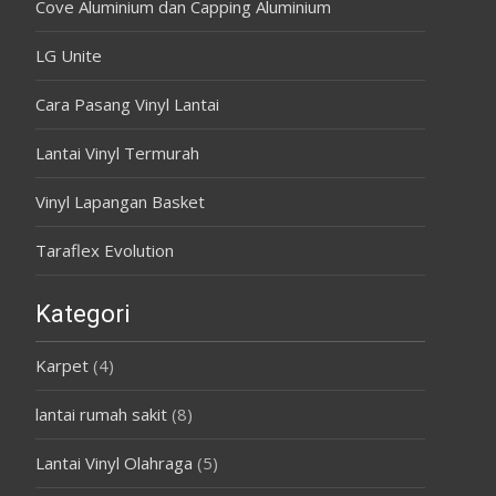
Cove Aluminium dan Capping Aluminium
LG Unite
Cara Pasang Vinyl Lantai
Lantai Vinyl Termurah
Vinyl Lapangan Basket
Taraflex Evolution
Kategori
Karpet
(4)
lantai rumah sakit
(8)
Lantai Vinyl Olahraga
(5)