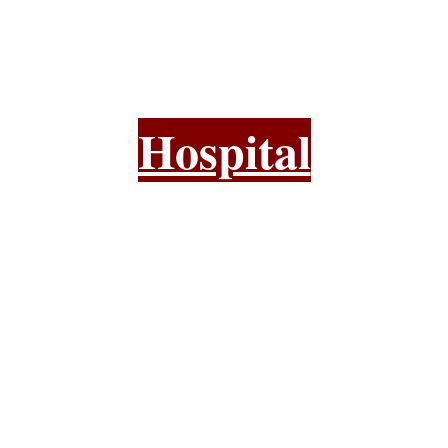
Hospital