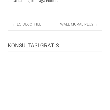
lantai cabang olahraga indoor.
Post
←
LG DECO TILE
WALL MURAL PLUS
→
navigation
KONSULTASI GRATIS