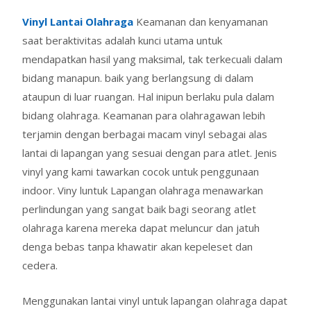
Vinyl Lantai Olahraga
Keamanan dan kenyamanan
saat beraktivitas adalah kunci utama untuk
mendapatkan hasil yang maksimal, tak terkecuali dalam
bidang manapun. baik yang berlangsung di dalam
ataupun di luar ruangan. Hal inipun berlaku pula dalam
bidang olahraga. Keamanan para olahragawan lebih
terjamin dengan berbagai macam vinyl sebagai alas
lantai di lapangan yang sesuai dengan para atlet. Jenis
vinyl yang kami tawarkan cocok untuk penggunaan
indoor. Viny luntuk Lapangan olahraga menawarkan
perlindungan yang sangat baik bagi seorang atlet
olahraga karena mereka dapat meluncur dan jatuh
denga bebas tanpa khawatir akan kepeleset dan
cedera.
Menggunakan lantai vinyl untuk lapangan olahraga dapat