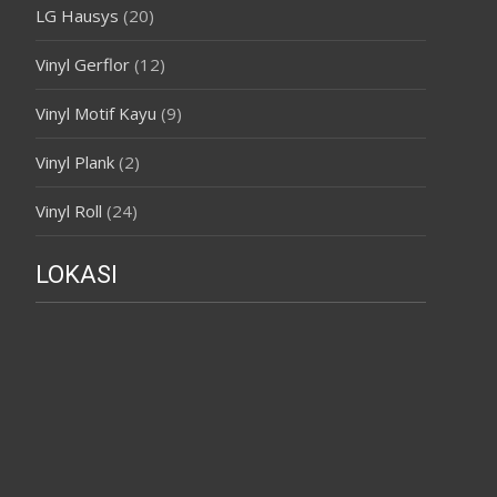
LG Hausys
(20)
Vinyl Gerflor
(12)
Vinyl Motif Kayu
(9)
Vinyl Plank
(2)
Vinyl Roll
(24)
LOKASI