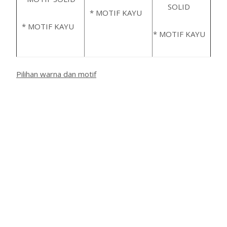
SOLID
* MOTIF KAYU
* MOTIF KAYU
* MOTIF KAYU
Pilihan warna dan motif