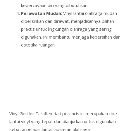
kepercayaan diri yang dibutuhkan.
Perawatan Mudah
: Vinyl lantai olahraga mudah
dibersihkan dan dirawat, menjadikannya pilihan
praktis untuk lingkungan olahraga yang sering
digunakan. Ini membantu menjaga kebersihan dan
estetika ruangan.
Vinyl Gerflor Taraflex dari perancis ini merupakan tipe
lantai vinyl yang tepat dan dianjurkan untuk digunakan
sebagai pelapis lantai lapangan olahraga