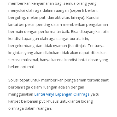
memberikan kenyamanan bagi semua orang yang
menyukai olahraga dalam ruangan (seperti berlari,
berguling, melompat, dan aktivitas lainnya). Kondisi
lantai berperan penting dalam memberikan pengalaman
bermain dengan performa terbaik. Bisa dibayangkan bila
kondisi Lapangan olahraga sangat buruk, licin,
bergelombang dan tidak nyaman jika diinjak. Tentunya
kegiatan yang akan dilakukan tidak akan dapat dilakukan
secara maksimal, hanya karena kondisi lantai dasar yang
belum optimal.
Solusi tepat untuk memberikan pengalaman terbaik saat
berolahraga dalam ruangan adalah dengan
menggunakan
Lantai Vinyl Lapangan Olahraga
yaitu
karpet berbahan pvc khusus untuk lantai bidang
olahraga dalam ruangan.